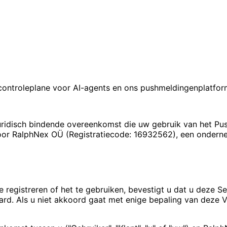
ontroleplane voor AI-agents en ons pushmeldingenplatfor
disch bindende overeenkomst die uw gebruik van het Pusha
or RalphNex OÜ (Registratiecode: 16932562), een ondernem
e registreren of het te gebruiken, bevestigt u dat u deze S
ard. Als u niet akkoord gaat met enige bepaling van deze 