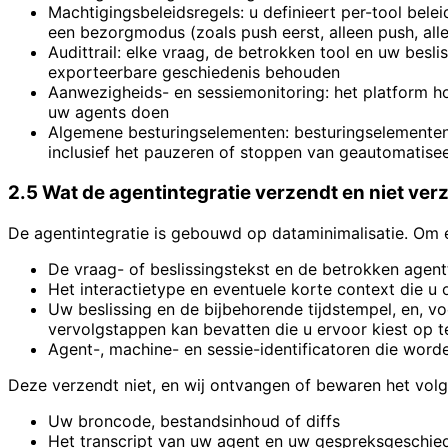
Machtigingsbeleidsregels: u definieert per-tool bele
een bezorgmodus (zoals push eerst, alleen push, alle
Audittrail: elke vraag, de betrokken tool en uw besl
exporteerbare geschiedenis behouden
Aanwezigheids- en sessiemonitoring: het platform hou
uw agents doen
Algemene besturingselementen: besturingselementen
inclusief het pauzeren of stoppen van geautomatis
2.5 Wat de agentintegratie verzendt en niet ver
De agentintegratie is gebouwd op dataminimalisatie. Om e
De vraag- of beslissingstekst en de betrokken agent
Het interactietype en eventuele korte context die u
Uw beslissing en de bijbehorende tijdstempel, en, v
vervolgstappen kan bevatten die u ervoor kiest op 
Agent-, machine- en sessie-identificatoren die worde
Deze verzendt niet, en wij ontvangen of bewaren het volge
Uw broncode, bestandsinhoud of diffs
Het transcript van uw agent en uw gespreksgeschieden