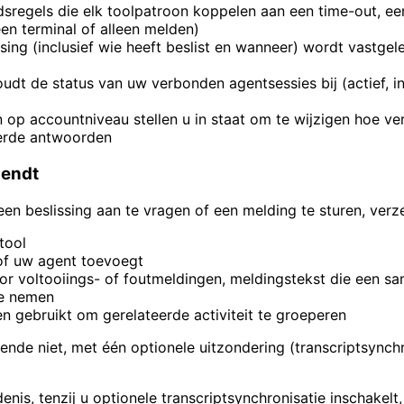
idsregels die elk toolpatroon koppelen aan een time-out, e
en terminal of alleen melden)
issing (inclusief wie heeft beslist en wanneer) wordt vastg
dt de status van uw verbonden agentsessies bij (actief, ina
 op accountniveau stellen u in staat om te wijzigen hoe 
eerde antwoorden
zendt
en beslissing aan te vragen of een melding te sturen, verz
tool
 of uw agent toevoegt
oor voltooiings- of foutmeldingen, meldingstekst die een 
te nemen
n gebruikt om gerelateerde activiteit te groeperen
nde niet, met één optionele uitzondering (transcriptsynchr
is, tenzij u optionele transcriptsynchronisatie inschakelt