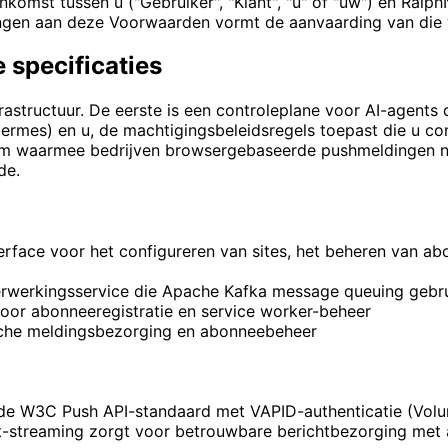
mst tussen u ("Gebruiker", "Klant", "u" of "uw") en RalphN
ingen aan deze Voorwaarden vormt de aanvaarding van die 
 specificaties
astructuur. De eerste is een controleplane voor AI-agent
mes) en u, de machtigingsbeleidsregels toepast die u confi
rm waarmee bedrijven browsergebaseerde pushmeldingen na
de.
rface voor het configureren van sites, het beheren van a
erwerkingsservice die Apache Kafka message queuing gebru
 voor abonneeregistratie en service worker-beheer
sche meldingsbezorging en abonneebeheer
 W3C Push API-standaard met VAPID-authenticatie (Volunta
streaming zorgt voor betrouwbare berichtbezorging met 