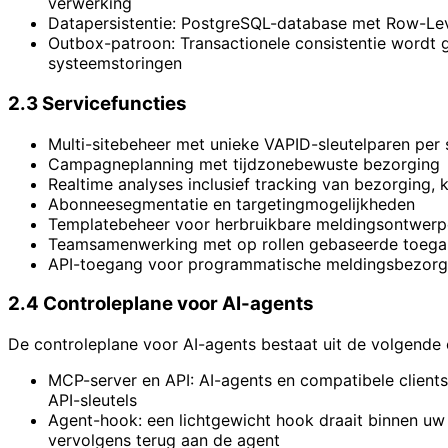
verwerking
Datapersistentie: PostgreSQL-database met Row-Leve
Outbox-patroon: Transactionele consistentie wordt
systeemstoringen
2.3 Servicefuncties
Multi-sitebeheer met unieke VAPID-sleutelparen per s
Campagneplanning met tijdzonebewuste bezorging
Realtime analyses inclusief tracking van bezorging, 
Abonneesegmentatie en targetingmogelijkheden
Templatebeheer voor herbruikbare meldingsontwer
Teamsamenwerking met op rollen gebaseerde toega
API-toegang voor programmatische meldingsbezorg
2.4 Controleplane voor AI-agents
De controleplane voor AI-agents bestaat uit de volgend
MCP-server en API: AI-agents en compatibele client
API-sleutels
Agent-hook: een lichtgewicht hook draait binnen uw
vervolgens terug aan de agent