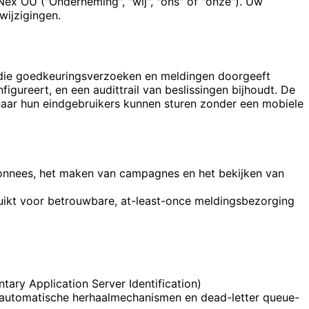
ex OÜ ("Onderneming", "wij", "ons" of "onze"). Uw
wijzigingen.
s die goedkeuringsverzoeken en meldingen doorgeeft
gureert, en een audittrail van beslissingen bijhoudt. De
ar hun eindgebruikers kunnen sturen zonder een mobiele
bonnees, het maken van campagnes en het bekijken van
ikt voor betrouwbare, at-least-once meldingsbezorging
ry Application Server Identification)
automatische herhaalmechanismen en dead-letter queue-