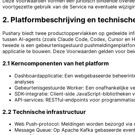
Deze Voorwaarden vormen een juridisch bindende overeenko
voortgezette gebruik van de Service na eventuele wijzig
2. Platformbeschrijving en technische
Pushary biedt twee productoppervlakken op gedeelde infr
tussen AI-agents (zoals Claude Code, Codex, Cursor en Her
tweede is een gebeurtenisgestuurd pushmeldingenplatfo
applicatie te bouwen. Deze Voorwaarden gelden voor bei
2.1 Kerncomponenten van het platform
Dashboardapplicatie: Een webgebaseerde beheerinte
analyses
Gebeurtenisgestuurde Worker: Een onafhankelijke v
SDK-integratie: Client-side JavaScript-bibliotheken
API-services: RESTful-endpoints voor programmati
2.2 Technische infrastructuur
Web Push-protocol: Meldingen worden bezorgd via de
Message Queue: Op Apache Kafka gebaseerde event-