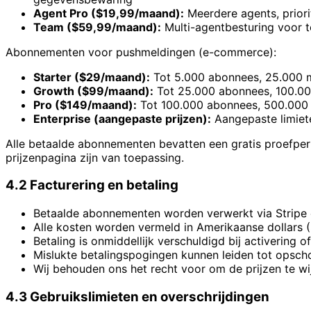
Agent Pro ($19,99/maand)
:
Meerdere agents, prior
Team ($59,99/maand)
:
Multi-agentbesturing voor
Abonnementen voor pushmeldingen (e-commerce):
Starter ($29/maand)
:
Tot 5.000 abonnees, 25.000 
Growth ($99/maand)
:
Tot 25.000 abonnees, 100.00
Pro ($149/maand)
:
Tot 100.000 abonnees, 500.000 
Enterprise (aangepaste prijzen)
:
Aangepaste limiet
Alle betaalde abonnementen bevatten een gratis proefperi
prijzenpagina zijn van toepassing.
4.2 Facturering en betaling
Betaalde abonnementen worden verwerkt via Stripe en
Alle kosten worden vermeld in Amerikaanse dollars (
Betaling is onmiddellijk verschuldigd bij activering
Mislukte betalingspogingen kunnen leiden tot opscho
Wij behouden ons het recht voor om de prijzen te wi
4.3 Gebruikslimieten en overschrijdingen